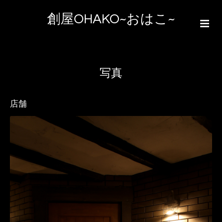
創屋OHAKO~おはこ~
写真
店舗